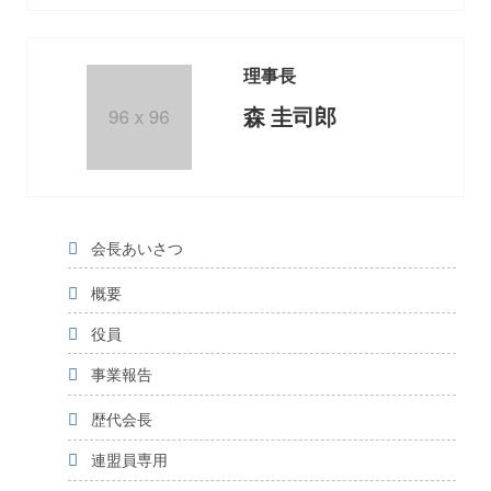
理事長
森 圭司郎
会長あいさつ
概要
役員
事業報告
歴代会長
連盟員専用