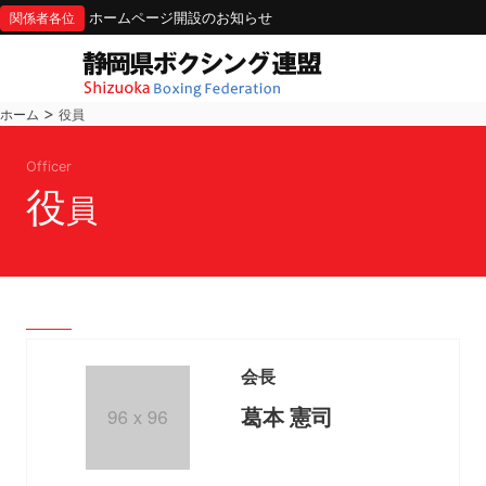
ホームページ開設のお知らせ
関係者各位
>
ホーム
役員
Officer
役
員
会長
葛本 憲司