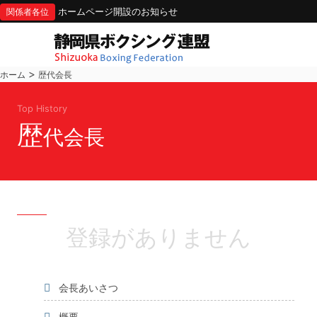
ホームページ開設のお知らせ
関係者各位
>
ホーム
歴代会長
Top History
歴
代会長
登録がありません
会長あいさつ
概要